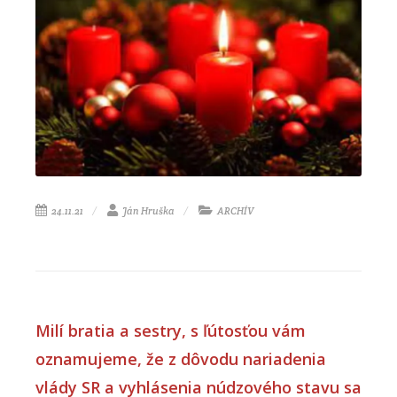
24.11.21
Ján Hruška
ARCHÍV
Milí bratia a sestry, s ľútosťou vám
oznamujeme, že z dôvodu nariadenia
vlády SR a vyhlásenia núdzového stavu sa