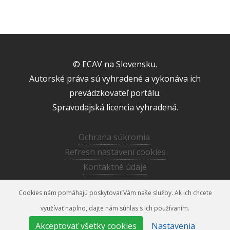
© ECAV na Slovensku.
Autorské práva sú vyhradené a vykonáva ich
prevádzkovateľ portálu.
Spravodajská licencia vyhradená.
Ochrana súkromia
Refresh nastavení cookies
Kontaktné údaje
Realizácia
Flowis s.r.o.
2019 - 2026
Cookies nám pomáhajú poskytovať Vám naše služby. Ak ich chcete
využívať naplno, dajte nám súhlas s ich používaním.
adad.jh@gmail.com
0905744937
Akceptovať všetky cookies
Nastavenia