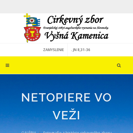
ZAMYSLENIE
. JN 8,31-36
NETOPIERE VO
VEŽI
GALÉRIA
Fotografie z histórie cirkevného zboru