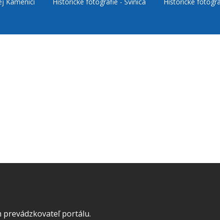
ej Kamenici
Historické fotografie - Svinica
Historické fotogra
 prevádzkovateľ portálu.