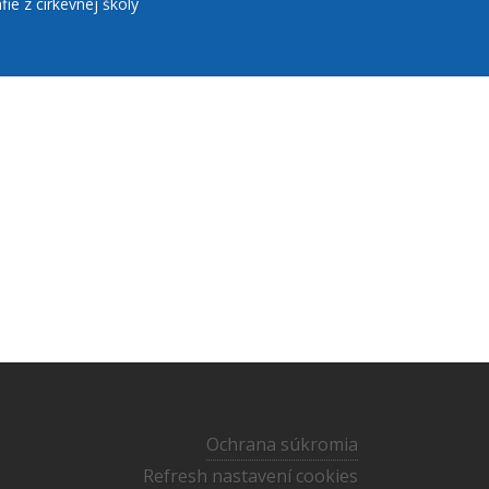
fie z cirkevnej školy
Ochrana súkromia
Refresh nastavení cookies