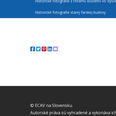
Historické fotografie z chrámu Božieho vo Vyšn
Historické fotografie starej farskej budovy
© ECAV na Slovensku.
Autorské práva sú vyhradené a vykonáva ich