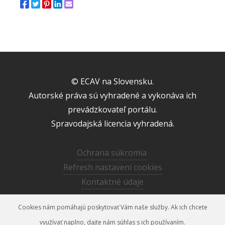
© ECAV na Slovensku.
Autorské práva sú vyhradené a vykonáva ich
prevádzkovateľ portálu.
Spravodajská licencia vyhradená.
Ochrana súkromia
Refresh nastavení cookies
Kontaktné údaje
Realizácia
Flowis s.r.o.
2019 - 2026
Cookies nám pomáhajú poskytovať Vám naše služby. Ak ich chcete
využívať naplno, dajte nám súhlas s ich používaním.