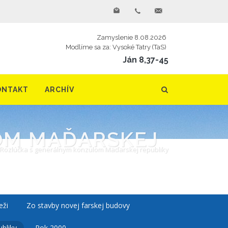
Zamyslenie 8.08.2026
Modlíme sa za: Vysoké Tatry (TaS)
Ján 8,37-45
ONTAKT
ARCHÍV
OM MAĎARSKEJ
Rozlúčka s generálnym konzulom Maďarskej republiky
eži
Zo stavby novej farskej budovy
bliky
Rok 2000