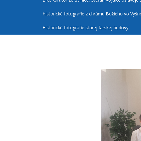
Historické fotografie z chrámu Božieho vo Vyšn
Historické fotografie starej farskej budovy