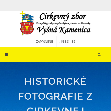
ZAMYSLENIE
. JN 8,31-36
HISTORICKÉ
FOTOGRAFIE Z
CIRKEVNEJ