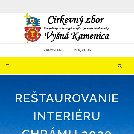
ZAMYSLENIE
. JN 8,31-36
REŠTAUROVANIE
INTERIÉRU
CHRÁMU 2020