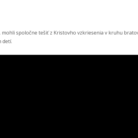
hli spoločne tešiť z Kristovho vzkriesenia v kruhu bratov 
 detí.