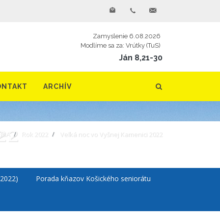
Zamyslenie 6.08.2026
Modlíme sa za: Vrútky (TuS)
Ján 8,21-30
ONTAKT
ARCHÍV
22
RIA
Rok 2022
Veľká noc vo Vyšnej Kamenici 2022
.2022)
Porada kňazov Košického seniorátu