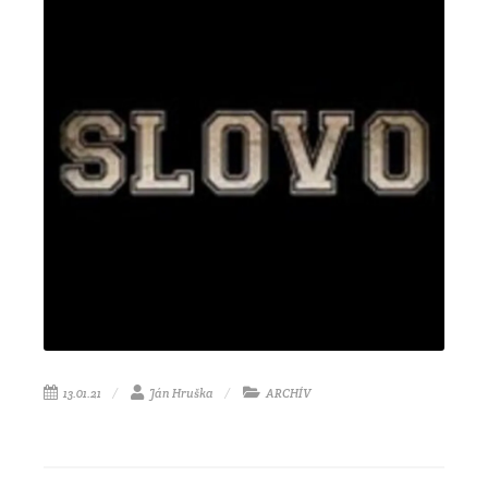
13.01.21
Ján Hruška
ARCHÍV