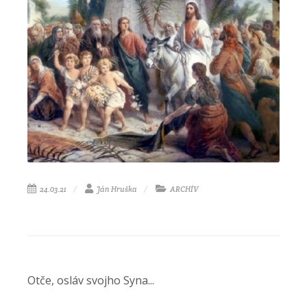
24.03.21
Ján Hruška
ARCHÍV
Otče, osláv svojho Syna...